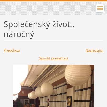
Společenský život..
náročný
Předchozí
Následující
Spustit prezentaci