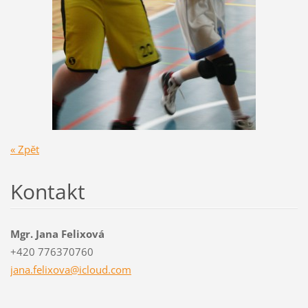
« Zpět
Kontakt
Mgr. Jana Felixová
+420 776370760
jana.fel
ixova@ic
loud.com