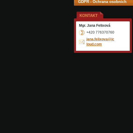
GDPR - Ochrana osobních
údajů
KONTAKT
Mgr. Jana Felixová
+420 776370760
jana.fel
ixova@ic
loud.com