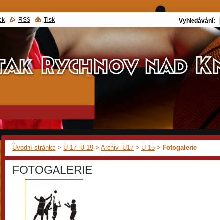
ek
RSS
Tisk
Vyhledávání:
Úvodní stránka
>
U 17_U 19
>
Archiv_U17
>
U 15
>
Fotogalerie
FOTOGALERIE