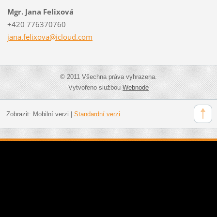
Mgr. Jana Felixová
+420 776370760
jana.fel
ixova@ic
loud.com
© 2011 Všechna práva vyhrazena.
Vytvořeno službou
Webnode
Zobrazit:
Mobilní verzi
|
Standardní verzi